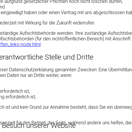
n aufgrund gesetzlicher Pflichten noch nicht löschen dürfen,
und
g eingewilligt haben oder einen Vertrag mit uns abgeschlossen ha
jederzeit mit Wirkung für die Zukunft widerrufen.
 zuständige Aufsichtsbehörde wenden. Ihre zuständige Aufsichtsb
fsichtsbehörden (für den nichtöffentlichen Bereich) mit Anschrift 
ften_links-node.html
.
rantwortliche Stelle und Dritte
eser Datenschutzerklärung genannten Zwecken. Eine Übermittlung 
en Daten nur an Dritte weiter, wenn:
forderlich ist,
g erforderlich ist,
ich ist und kein Grund zur Annahme besteht, dass Sie ein überwi
senziell für den Betrieb der Seite, während andere uns helfen, d
m Besuch unserer Website