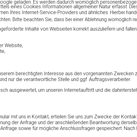
r Google geladen. Es werden dadurch womöglich personenbezoge
els eines Cookies Informationen allgemeiner Natur erfasst. Dies
Ihres Internet-Service-Providers und ähnliches. Hierbei handel
ten. Bitte beachten Sie, dass bei einer Ablehnung womöglich nich
geforderte Inhalte von Webseiten korrekt auszuliefern und falle
er Website,
te,
unserem berechtigten Interesse aus den vorgenannten Zwecken z
d nur die verantwortliche Stelle und ggf. Auftragsverarbeiter.
sch ausgewertet, um unseren Internetauftritt und die dahinterste
mular mit uns in Kontakt, erteilen Sie uns zum Zwecke der Kontakta
ordnung der Anfrage und der anschließenden Beantwortung derselbe
rage sowie für mögliche Anschlussfragen gespeichert. Nach Er