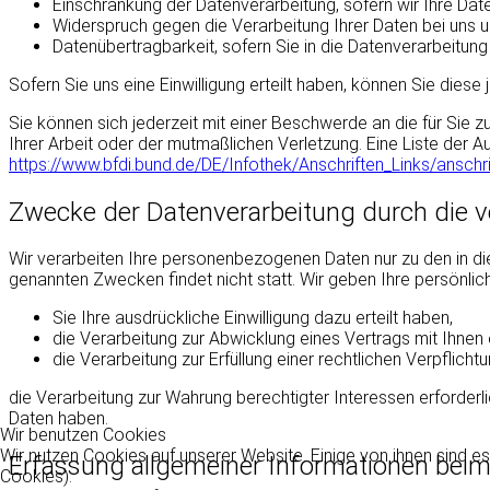
Einschränkung der Datenverarbeitung, sofern wir Ihre Date
Widerspruch gegen die Verarbeitung Ihrer Daten bei uns 
Datenübertragbarkeit, sofern Sie in die Datenverarbeitun
Sofern Sie uns eine Einwilligung erteilt haben, können Sie diese 
Sie können sich jederzeit mit einer Beschwerde an die für Sie
Ihrer Arbeit oder der mutmaßlichen Verletzung. Eine Liste der Au
https://www.bfdi.bund.de/DE/Infothek/Anschriften_Links/anschri
Zwecke der Datenverarbeitung durch die ve
Wir verarbeiten Ihre personenbezogenen Daten nur zu den in di
genannten Zwecken findet nicht statt. Wir geben Ihre persönlich
Sie Ihre ausdrückliche Einwilligung dazu erteilt haben,
die Verarbeitung zur Abwicklung eines Vertrags mit Ihnen er
die Verarbeitung zur Erfüllung einer rechtlichen Verpflichtun
die Verarbeitung zur Wahrung berechtigter Interessen erforderl
Daten haben.
Wir benutzen Cookies
Wir nutzen Cookies auf unserer Website. Einige von ihnen sind es
Erfassung allgemeiner Informationen bei
Cookies).