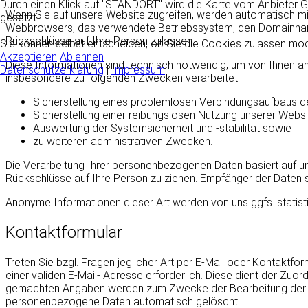
Durch einen Klick auf "STANDORT" wird die Karte vom Anbiete
Wenn Sie auf unsere Website zugreifen, werden automatisch mitt
gesetzt.
Webbrowsers, das verwendete Betriebssystem, den Domainnamen 
Rückschlüsse auf Ihre Person zulassen.
Sie können selbst entscheiden, ob Sie die Cookies zulassen möch
Akzeptieren
Ablehnen
Diese Informationen sind technisch notwendig, um von Ihnen an
Datenschutzerklärung
|
Impressum
insbesondere zu folgenden Zwecken verarbeitet:
Sicherstellung eines problemlosen Verbindungsaufbaus d
Sicherstellung einer reibungslosen Nutzung unserer Websi
Auswertung der Systemsicherheit und -stabilität sowie
zu weiteren administrativen Zwecken.
Die Verarbeitung Ihrer personenbezogenen Daten basiert auf 
Rückschlüsse auf Ihre Person zu ziehen. Empfänger der Daten sin
Anonyme Informationen dieser Art werden von uns ggfs. statisti
Kontaktformular
Treten Sie bzgl. Fragen jeglicher Art per E-Mail oder Kontaktfor
einer validen E-Mail- Adresse erforderlich. Diese dient der Zu
gemachten Angaben werden zum Zwecke der Bearbeitung der Anf
personenbezogene Daten automatisch gelöscht.