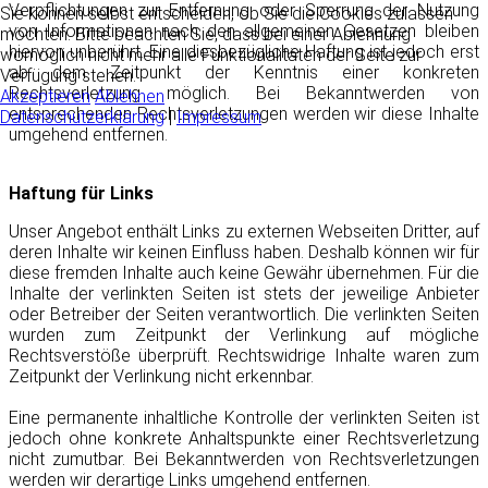
Verpflichtungen zur Entfernung oder Sperrung der Nutzung
Sie können selbst entscheiden, ob Sie die Cookies zulassen
von Informationen nach den allgemeinen Gesetzen bleiben
möchten. Bitte beachten Sie, dass bei einer Ablehnung
hiervon unberührt. Eine diesbezügliche Haftung ist jedoch erst
womöglich nicht mehr alle Funktionalitäten der Seite zur
ab dem Zeitpunkt der Kenntnis einer konkreten
Verfügung stehen.
Rechtsverletzung möglich. Bei Bekanntwerden von
Akzeptieren
Ablehnen
entsprechenden Rechtsverletzungen werden wir diese Inhalte
Datenschutzerklärung
|
Impressum
umgehend entfernen.
Haftung für Links
Unser Angebot enthält Links zu externen Webseiten Dritter, auf
deren Inhalte wir keinen Einfluss haben. Deshalb können wir für
diese fremden Inhalte auch keine Gewähr übernehmen. Für die
Inhalte der verlinkten Seiten ist stets der jeweilige Anbieter
oder Betreiber der Seiten verantwortlich. Die verlinkten Seiten
wurden zum Zeitpunkt der Verlinkung auf mögliche
Rechtsverstöße überprüft. Rechtswidrige Inhalte waren zum
Zeitpunkt der Verlinkung nicht erkennbar.
Eine permanente inhaltliche Kontrolle der verlinkten Seiten ist
jedoch ohne konkrete Anhaltspunkte einer Rechtsverletzung
nicht zumutbar. Bei Bekanntwerden von Rechtsverletzungen
werden wir derartige Links umgehend entfernen.