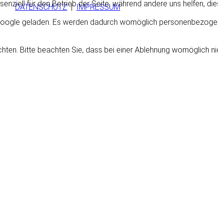
senziell für den Betrieb der Seite, während andere uns helfen, d
ten.
DATENSCHUTZ
|
IMPRESSUM
r Google geladen. Es werden dadurch womöglich personenbezoge
ten. Bitte beachten Sie, dass bei einer Ablehnung womöglich nich