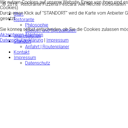
Wir nutzen Cookies auf unserer Website. Einige von ihnen sind es
© 2018 Ristorante Pizzeria Pescara. Alle Rechte vorbehal
Cookies).
Durch einen Klick auf "STANDORT" wird die Karte vom Anbiete
Start
gesetzt.
Ristorante
Philosophie
Sie können selbst entscheiden, ob Sie die Cookies zulassen möch
Speisen und Spezialitäten
Akzeptieren
Ablehnen
Impressionen
Datenschutzerklärung
|
Impressum
Standort
Anfahrt | Routenplaner
Kontakt
Impressum
Datenschutz